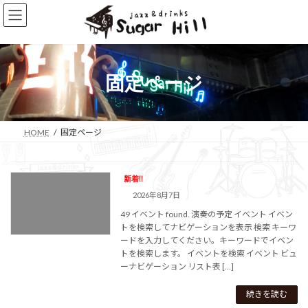
コ
ナ
ン
ビ
テ
ゲ
ン
ー
ツ
シ
へ
ョ
固定ページ
ス
ン
キ
に
ッ
移
プ
動
HOME
固定ページ
新着!!
2026年8月7日
49 イベント found. 演奏の予定 イベント イベン
トを検索してナビゲーションを表示 検索 キーワ
ードを入力してください。キーワードでイベン
トを検索します。 イベントを検索 イベント ビュ
ーナビゲーション リスト表 […]
続きを読む