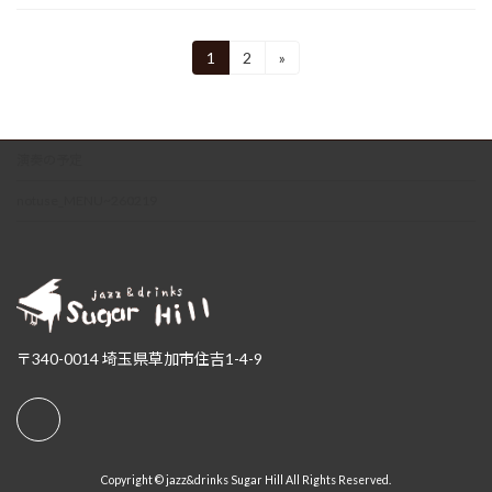
投
1
2
»
固
固
定
定
稿
ペ
ペ
ー
ー
の
ジ
ジ
演奏の予定
ペ
ー
notuse_MENU~260219
ジ
送
り
〒340-0014 埼玉県草加市住吉1-4-9
Copyright © jazz&drinks Sugar Hill All Rights Reserved.