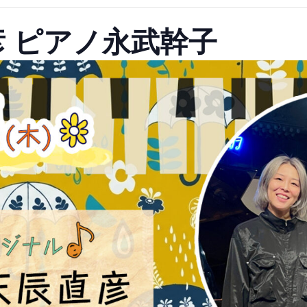
 ピアノ永武幹子