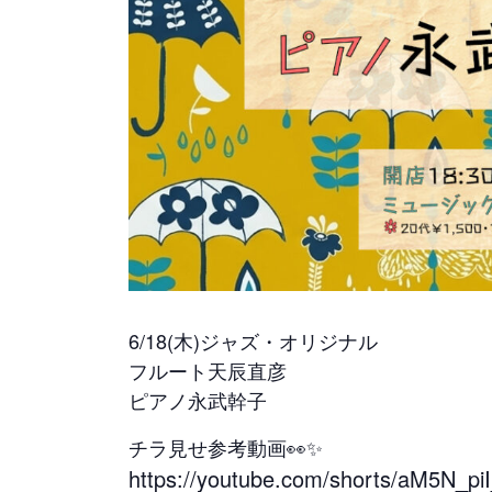
6/18(木)ジャズ・オリジナル
フルート天辰直彦
ピアノ永武幹子
チラ見せ参考動画👀✨
https://youtube.com/shorts/aM5N_piI