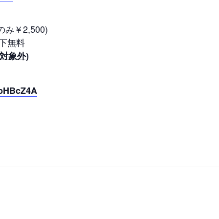
み￥2,500)
以下無料
対象外)
NbHBcZ4A