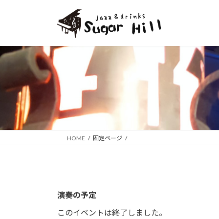
コ
ナ
ン
ビ
テ
ゲ
ン
ー
ツ
シ
へ
ョ
ス
ン
キ
に
ッ
移
プ
動
HOME
固定ページ
演奏の予定
このイベントは終了しました。