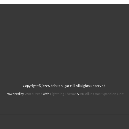
Copyright © jazz&drinks Sugar Hill All Rights Reserved.
Powered by
WordPress
with
Lightning Theme
&
VK All in One Expansion Unit