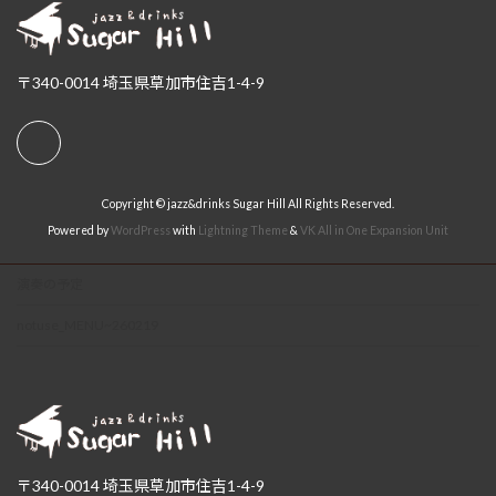
〒340-0014 埼玉県草加市住吉1-4-9
Copyright © jazz&drinks Sugar Hill All Rights Reserved.
Powered by
WordPress
with
Lightning Theme
&
VK All in One Expansion Unit
演奏の予定
notuse_MENU~260219
〒340-0014 埼玉県草加市住吉1-4-9