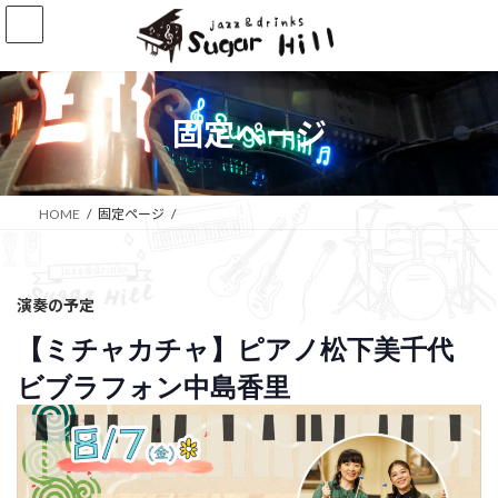
コ
ナ
ン
ビ
テ
ゲ
ン
ー
ツ
シ
へ
ョ
固定ページ
ス
ン
キ
に
ッ
移
プ
動
HOME
固定ページ
演奏の予定
【ミチャカチャ】ピアノ松下美千代
ビブラフォン中島香里