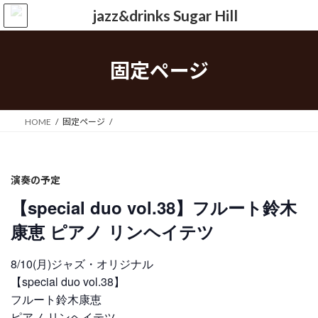
コ
ナ
ン
ビ
テ
ゲ
ン
ー
ツ
シ
固定ページ
へ
ョ
ス
ン
キ
に
ッ
移
HOME
固定ページ
プ
動
演奏の予定
【special duo vol.38】フルート鈴木
康恵 ピアノ リンヘイテツ
8/10(月)ジャズ・オリジナル
【special duo vol.38】
フルート鈴木康恵
ピアノ リンヘイテツ