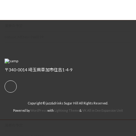
演奏の予定
notuse_MENU~260219
〒340-0014 埼玉県草加市住吉1-4-9
Copyright © jazz&drinks Sugar Hill All Rights Reserved.
Powered by
WordPress
with
Lightning Theme
&
VK All in One Expansion Unit
演奏の予定