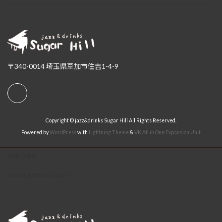
〒340-0014 埼玉県草加市住吉1-4-9
Copyright © jazz&drinks Sugar Hill All Rights Reserved.
Powered by
WordPress
with
Lightning Theme
&
VK All in One Expansion Unit
演奏の予定
notuse_MENU~260219