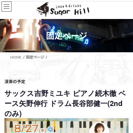
コ
ナ
ン
ビ
テ
ゲ
ン
ー
ツ
シ
へ
ョ
固定ページ
ス
ン
キ
に
ッ
移
プ
動
HOME
固定ページ
演奏の予定
サックス吉野ミユキ ピアノ続木徹 ベ
ース矢野伸行 ドラム長谷部健一(2nd
のみ)