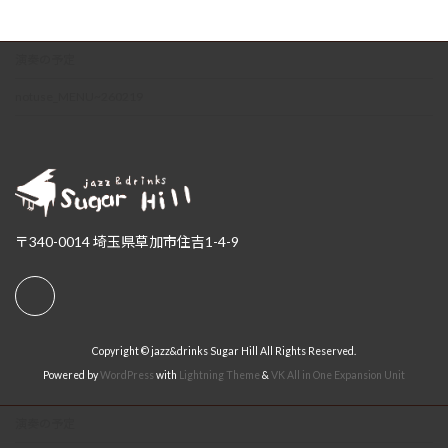
演奏の予定
notuse_MENU~260219
〒340-0014 埼玉県草加市住吉1-4-9
Copyright © jazz&drinks Sugar Hill All Rights Reserved.
Powered by
WordPress
with
Lightning Theme
&
VK All in One Expansion Unit
演奏の予定