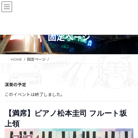
コ
ナ
ン
ビ
テ
ゲ
ン
ー
ツ
シ
へ
ョ
固定ページ
ス
ン
キ
に
ッ
移
プ
動
HOME
固定ページ
演奏の予定
このイベントは終了しました。
【満席】ピアノ松本圭司 フルート坂
上領