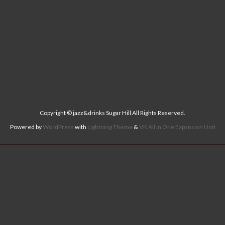
Copyright © jazz&drinks Sugar Hill All Rights Reserved.
Powered by
WordPress
with
Lightning Theme
&
VK All in One Expansion Unit