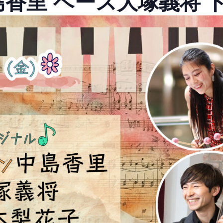
香里 ベース大塚義将 