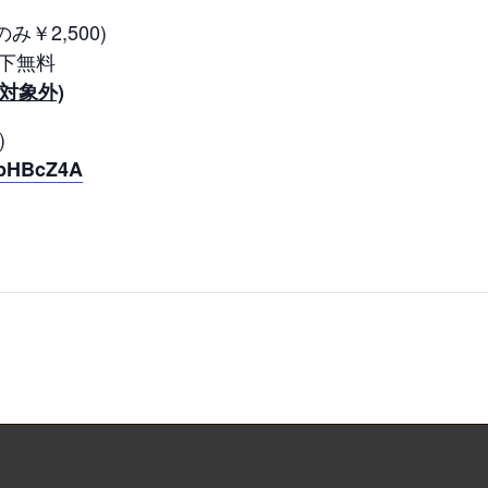
み￥2,500)
以下無料
対象外)
)
NbHBcZ4A