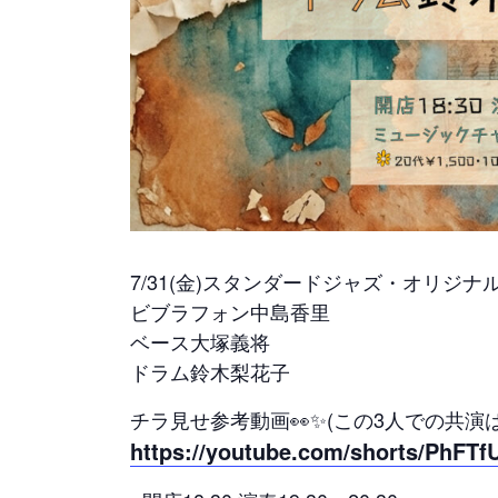
7/31(金)スタンダードジャズ・オリジナ
ビブラフォン中島香里
ベース大塚義将
ドラム鈴木梨花子
チラ見せ参考動画👀✨(この3人での共
https://youtube.com/shorts/PhFTf