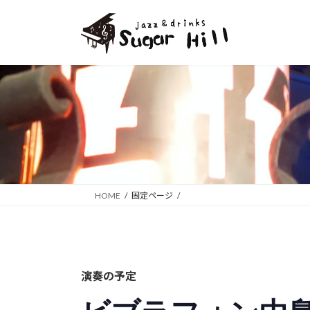
コ
ナ
ン
ビ
テ
ゲ
ン
ー
ツ
シ
へ
ョ
ス
ン
キ
に
ッ
移
プ
動
HOME
固定ページ
演奏の予定