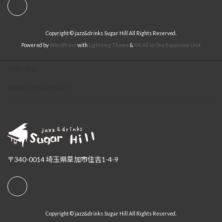
Copyright © jazz&drinks Sugar Hill All Rights Reserved.
Powered by
WordPress
with
Lightning Theme
&
VK All in One Expansion Unit
演奏の予定
notuse_MENU~260219
〒340-0014 埼玉県草加市住吉1-4-9
Copyright © jazz&drinks Sugar Hill All Rights Reserved.