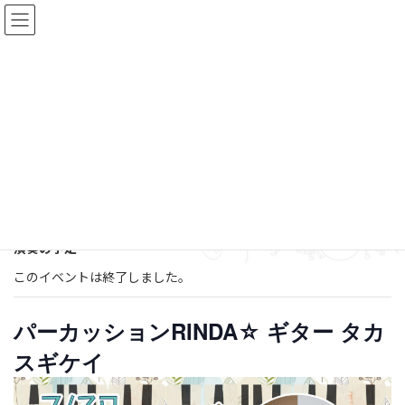
コ
ナ
ン
ビ
テ
ゲ
ン
ー
ツ
シ
へ
ョ
固定ページ
ス
ン
キ
に
ッ
移
プ
動
HOME
固定ページ
演奏の予定
このイベントは終了しました。
パーカッションRINDA☆ ギター タカ
スギケイ