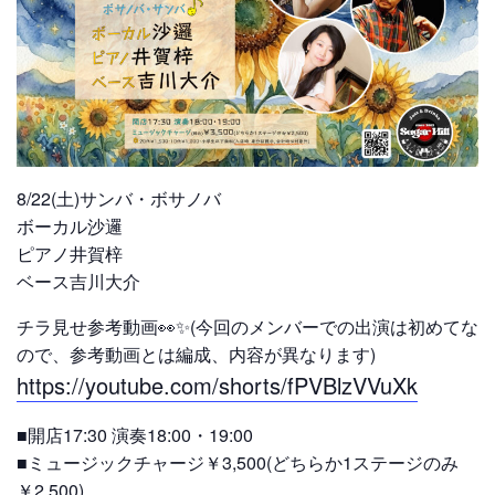
8/22(土)サンバ・ボサノバ
ボーカル沙邏
ピアノ井賀梓
ベース吉川大介
チラ見せ参考動画👀✨(今回のメンバーでの出演は初めてな
ので、参考動画とは編成、内容が異なります)
https://youtube.com/shorts/fPVBlzVVuXk
■開店17:30 演奏18:00・19:00
■ミュージックチャージ￥3,500(どちらか1ステージのみ
￥2,500)