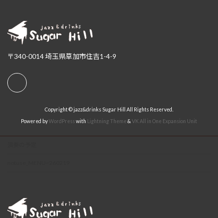
〒340-0014 埼玉県草加市住吉1-4-9
Copyright © jazz&drinks Sugar Hill All Rights Reserved.
Powered by
WordPress
with
Lightning Theme
&
VK All in One Expansion Unit
演奏の予定
notuse_MENU~260219