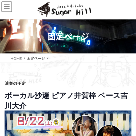
コ
ナ
ン
ビ
テ
ゲ
ン
ー
ツ
シ
へ
ョ
固定ページ
ス
ン
キ
に
ッ
移
プ
動
HOME
固定ページ
演奏の予定
ボーカル沙邏 ピアノ井賀梓 ベース吉
川大介