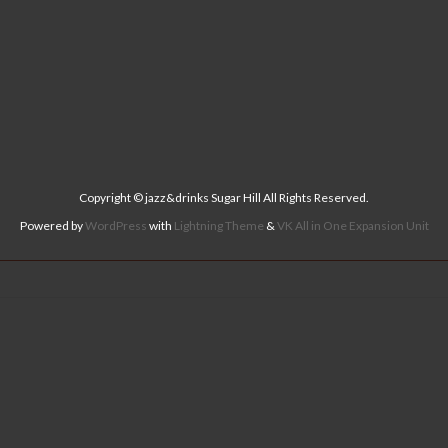
Copyright © jazz&drinks Sugar Hill All Rights Reserved.
Powered by
WordPress
with
Lightning Theme
&
VK All in One Expansion Unit