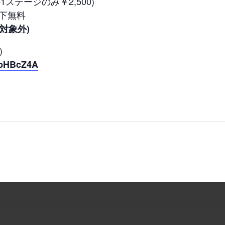
1ステージのみ￥2,500)
以下無料
対象外)
)
NbHBcZ4A