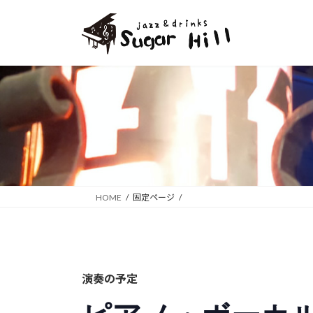
コ
ナ
ン
ビ
テ
ゲ
ン
ー
ツ
シ
へ
ョ
ス
ン
キ
に
ッ
移
プ
動
HOME
固定ページ
演奏の予定